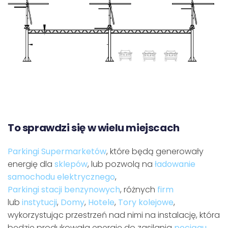
To sprawdzi się w wielu miejscach
Parkingi Supermarketów
, które będą generowały
energię dla
sklepów
, lub pozwolą na
ładowanie
samochodu elektrycznego
,
Parkingi stacji benzynowych
, różnych
firm
lub
instytucji
,
Domy
,
Hotele
,
Tory kolejowe
,
wykorzystując przestrzeń nad nimi na instalację, która
będzie produkowała energię do zasilania
pociągu