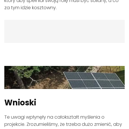
który aby spełniał swoją rolę musi być solidny, a co
za tym idzie kosztowny.
Wnioski
Te uwagi wpłynęły na całokształt myślenia o
projekcie. Zrozumieliśmy, że trzeba dużo zmienić, aby