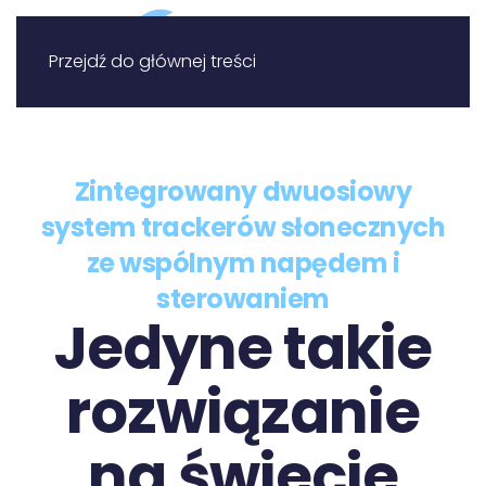
Przejdź do głównej treści
Zintegrowany dwuosiowy
system trackerów słonecznych
ze wspólnym napędem i
sterowaniem
Jedyne takie
rozwiązanie
na świecie