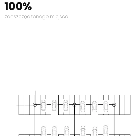
100%
zaoszczędzonego miejsca
Mądrze gospodaruj miejscem
Optymalizacja
miejsca